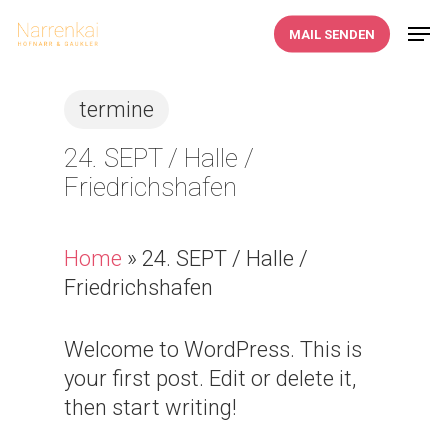
Skip
Men
MAIL SENDEN
to
main
content
termine
24. SEPT / Halle /
Friedrichshafen
Home
»
24. SEPT / Halle /
Friedrichshafen
Welcome to WordPress. This is
your first post. Edit or delete it,
then start writing!