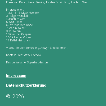
Frank van Düren, Aaron Dewitz, Torsten Schördling, Joachim Gies
Impressionen:
1,2,8,15,18 Maxx Hoenow
3 Holger Wenzlaff
4 Joachim Gies
5 Wolf Freise
6 SWR/Christel Korte
7 Martin Kaiser
9,11-14 priv.
10 Günther Kaspari
16,19 Holger Voskuhl
17 Detlef Heinichen
Videos: Torsten Schördling/Anwyn Entertainment
Kontakt-Foto: Maxx Hoenow
Design Website: Superherodesign
Impressum
Datenschutzerklärung
©
2026
.