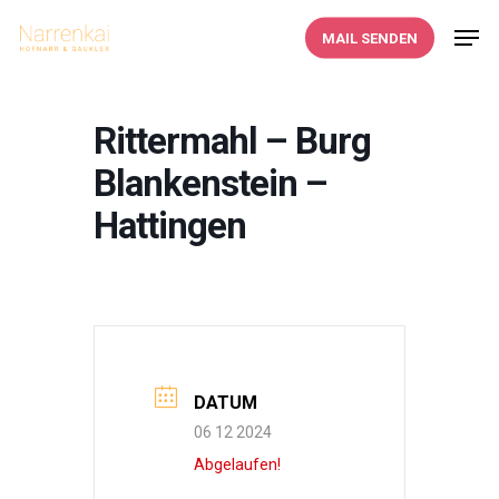
Skip
Men
MAIL SENDEN
to
main
content
Rittermahl – Burg
Blankenstein –
Hattingen
DATUM
06 12 2024
Abgelaufen!