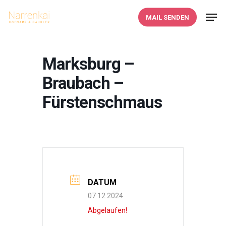
Skip
Men
MAIL SENDEN
to
main
content
Marksburg –
Braubach –
Fürstenschmaus
DATUM
07 12 2024
Abgelaufen!