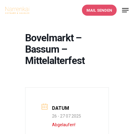
Skip
Men
MAIL SENDEN
to
main
content
Bovelmarkt –
Bassum –
Mittelalterfest
DATUM
26 - 27 07 2025
Abgelaufen!