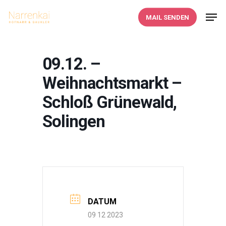
Skip
Men
MAIL SENDEN
to
main
content
09.12. –
Weihnachtsmarkt –
Schloß Grünewald,
Solingen
DATUM
09 12 2023