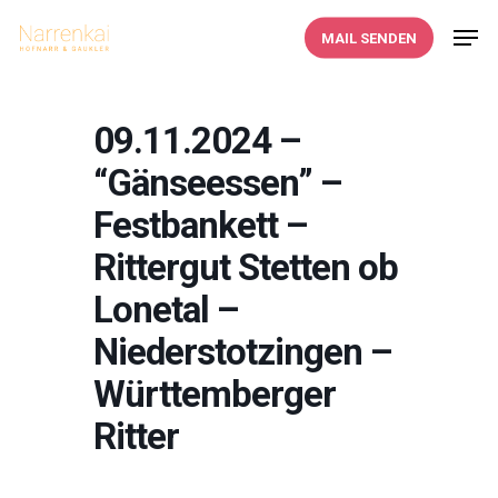
Skip
Men
MAIL SENDEN
to
main
content
09.11.2024 –
“Gänseessen” –
Festbankett –
Rittergut Stetten ob
Lonetal –
Niederstotzingen –
Württemberger
Ritter